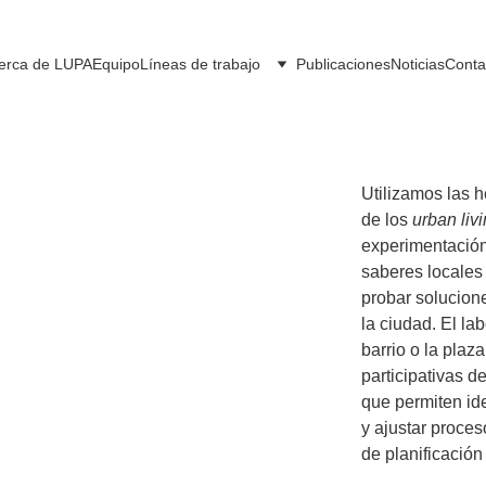
erca de LUPA
Equipo
Líneas de trabajo
Publicaciones
Noticias
Conta
Utilizamos las 
de los 
urban livi
experimentación
saberes locales 
probar solucion
banos
la ciudad. El la
barrio o la plaz
participativas d
que permiten iden
y ajustar proces
de planificación 